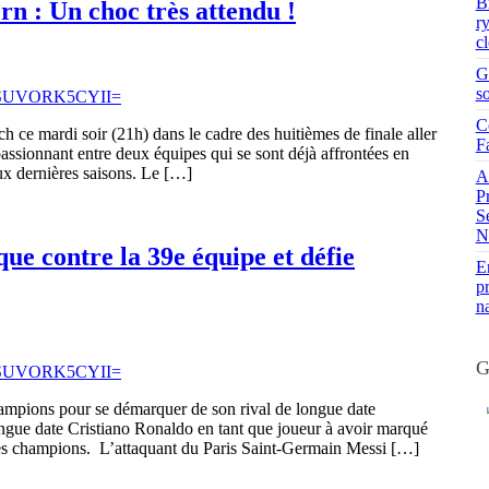
B
n : Un choc très attendu !
r
c
G
s
C
 ce mardi soir (21h) dans le cadre des huitièmes de finale aller
F
ssionnant entre deux équipes qui se sont déjà affrontées en
ux dernières saisons. Le […]
A
P
S
N
e contre la 39e équipe et défie
En
pr
n
G
ampions pour se démarquer de son rival de longue date
ongue date Cristiano Ronaldo en tant que joueur à avoir marqué
des champions. L’attaquant du Paris Saint-Germain Messi […]