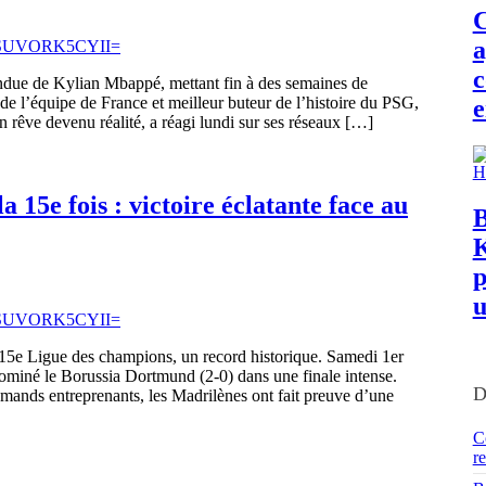
C
a
c
endue de Kylian Mbappé, mettant fin à des semaines de
 de l’équipe de France et meilleur buteur de l’histoire du PSG,
e
 rêve devenu réalité, a réagi lundi sur ses réseaux […]
 15e fois : victoire éclatante face au
B
K
p
u
 15e Ligue des champions, un record historique. Samedi 1er
ominé le Borussia Dortmund (2-0) dans une finale intense.
D
emands entreprenants, les Madrilènes ont fait preuve d’une
C
r