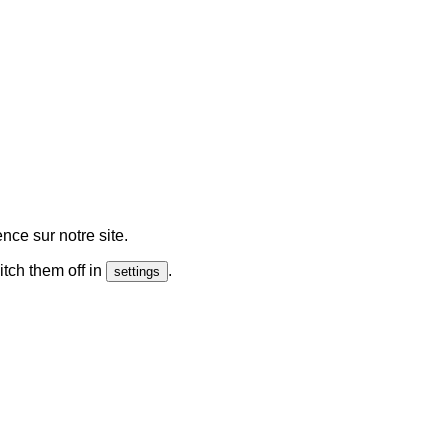
de Invest (GI)
nce sur notre site.
tch them off in
.
settings