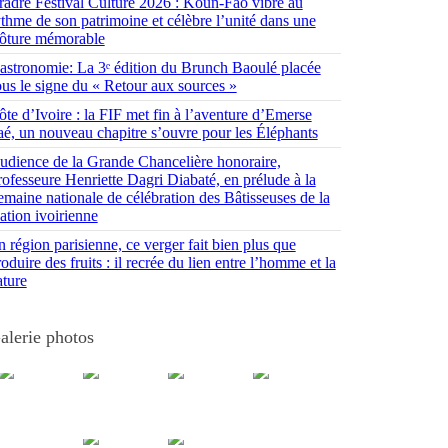
radrè Festival Culture 2026 : Koun-Fao vibre au
ythme de son patrimoine et célèbre l’unité dans une
lôture mémorable
astronomie: La 3ᵉ édition du Brunch Baoulé placée
ous le signe du « Retour aux sources »
ôte d’Ivoire : la FIF met fin à l’aventure d’Emerse
aé, un nouveau chapitre s’ouvre pour les Éléphants
udience de la Grande Chancelière honoraire,
rofesseure Henriette Dagri Diabaté, en prélude à la
emaine nationale de célébration des Bâtisseuses de la
ation ivoirienne
 région parisienne, ce verger fait bien plus que
oduire des fruits : il recrée du lien entre l’homme et la
ature
alerie photos