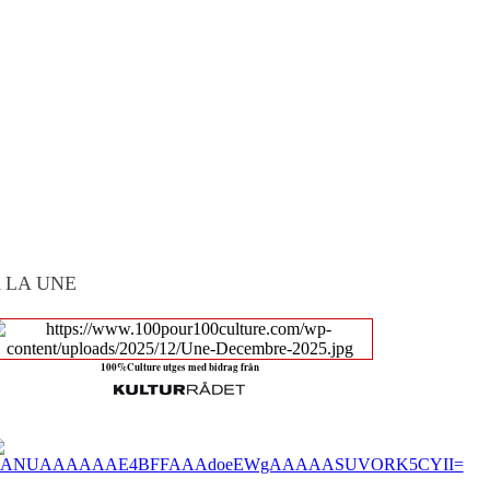
 LA UNE
100%Culture utges med bidrag från