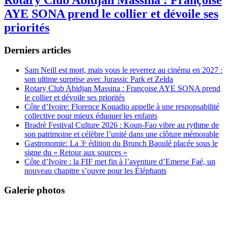
AYE SONA prend le collier et dévoile ses
priorités
Derniers articles
Sam Neill est mort, mais vous le reverrez au cinéma en 2027 :
son ultime surprise avec Jurassic Park et Zelda
Rotary Club Abidjan Massina : Françoise AYE SONA prend
le collier et dévoile ses priorités
Côte d’Ivoire: Florence Kouadio appelle à une responsabilité
collective pour mieux éduquer les enfants
Bradrè Festival Culture 2026 : Koun-Fao vibre au rythme de
son patrimoine et célèbre l’unité dans une clôture mémorable
Gastronomie: La 3ᵉ édition du Brunch Baoulé placée sous le
signe du « Retour aux sources »
Côte d’Ivoire : la FIF met fin à l’aventure d’Emerse Faé, un
nouveau chapitre s’ouvre pour les Éléphants
Galerie photos