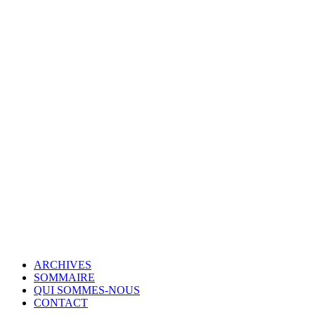
© Copyright 2007-2025 100%Culture - Edité par
Guide Invest (GI)
ARCHIVES
SOMMAIRE
QUI SOMMES-NOUS
CONTACT