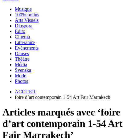
Musique
100% potins
Arts Visuels
Diaspora
Edito
Cinéma
Litterature
Evènements
Danses
Théâtre
Média
Svenska
Mode
Photos
ACCUEIL
foire d’art contemporain 1-54 Art Fair Marrakech
Articles marqués avec ‘foire
d’art contemporain 1-54 Art
Fair Marrakech’