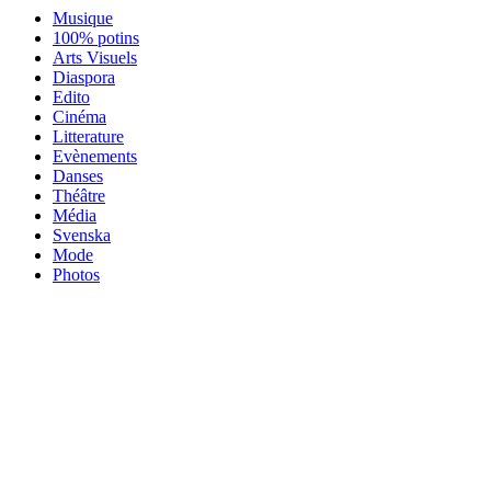
Musique
100% potins
Arts Visuels
Diaspora
Edito
Cinéma
Litterature
Evènements
Danses
Théâtre
Média
Svenska
Mode
Photos