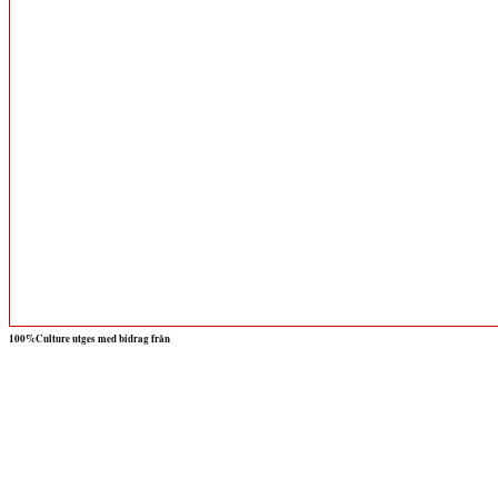
100%Culture utges med bidrag från