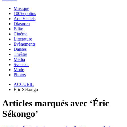
Musique
100% potins
Arts Visuels
Diaspora
Edito
Cinéma
Litterature
Evènements
Danses
Théâtre
Média
Svenska
Mode
Photos
ACCUEIL
Éric Sékongo
Articles marqués avec ‘Éric
Sékongo’