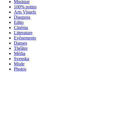
Musique
100% potins
Arts Visuels
Diaspora
Edito
Cinéma
Litterature
Evènements
Danses
Théâtre
Média
Svenska
Mode
Photos