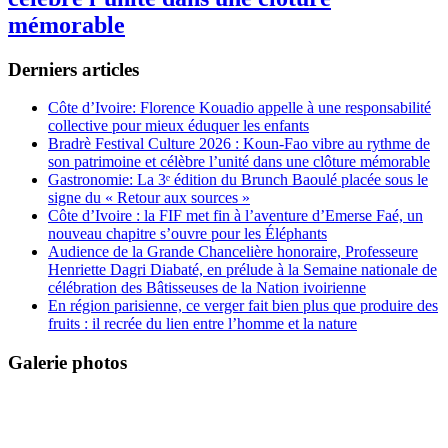
mémorable
Derniers articles
Côte d’Ivoire: Florence Kouadio appelle à une responsabilité
collective pour mieux éduquer les enfants
Bradrè Festival Culture 2026 : Koun-Fao vibre au rythme de
son patrimoine et célèbre l’unité dans une clôture mémorable
Gastronomie: La 3ᵉ édition du Brunch Baoulé placée sous le
signe du « Retour aux sources »
Côte d’Ivoire : la FIF met fin à l’aventure d’Emerse Faé, un
nouveau chapitre s’ouvre pour les Éléphants
Audience de la Grande Chancelière honoraire, Professeure
Henriette Dagri Diabaté, en prélude à la Semaine nationale de
célébration des Bâtisseuses de la Nation ivoirienne
En région parisienne, ce verger fait bien plus que produire des
fruits : il recrée du lien entre l’homme et la nature
Galerie photos