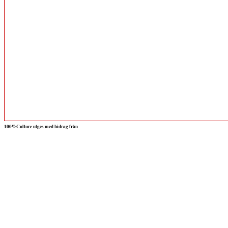
100%Culture utges med bidrag från