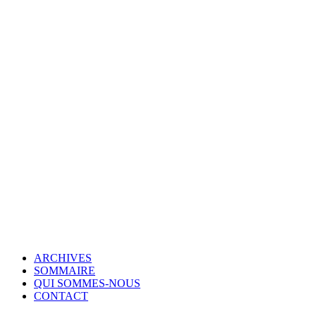
© Copyright 2007-2025 100%Culture - Edité par
Guide Invest (GI)
ARCHIVES
SOMMAIRE
QUI SOMMES-NOUS
CONTACT