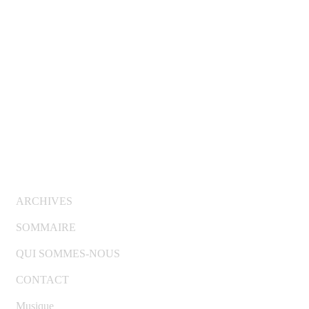
© Copyright 2007-2025 100%Culture - Edité par
Guide
Invest (GI)
ARCHIVES
SOMMAIRE
QUI SOMMES-NOUS
CONTACT
Musique