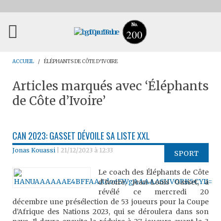
No.
200
ACCUEIL
ÉLÉPHANTS DE CÔTE D’IVOIRE
Articles marqués avec ‘Éléphants
de Côte d’Ivoire’
CAN 2023: GASSET DÉVOILE SA LISTE XXL
Jonas Kouassi
|
21/12/2023 à 12:33
SPORT
Le coach des Éléphants de Côte
d’Ivoire, Jean-Louis Gasset, a
révélé ce mercredi 20
décembre une présélection de 53 joueurs pour la Coupe
d’Afrique des Nations 2023, qui se déroulera dans son