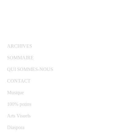
© Copyright 2007-2025 100%Culture - Edité par
Guide
Invest (GI)
ARCHIVES
SOMMAIRE
QUI SOMMES-NOUS
CONTACT
Musique
100% potins
Arts Visuels
Diaspora