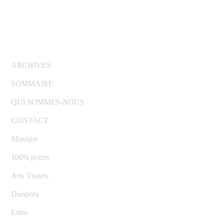
© Copyright 2007-2025 100%Culture - Edité par
Guide
Invest (GI)
ARCHIVES
SOMMAIRE
QUI SOMMES-NOUS
CONTACT
Musique
100% potins
Arts Visuels
Diaspora
Edito