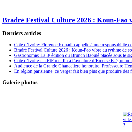
Bradrè Festival Culture 2026 : Koun-Fao v
Derniers articles
Côte d’Ivoire: Florence Kouadio appelle à une responsabilité c
Bradrè Festival Culture 2026 : Koun-Fao vibre au rythme de so
Gastronomie: La 3ᵉ édition du Brunch Baoulé placée sous le si
Côte d’Ivoire : la FIF met fin à l’aventure d’Emerse Faé, un no
Audience de la Grande Chancelière honoraire, Professeure Henri
En région parisienne, ce verger fait bien plus que produire des fr
Galerie photos