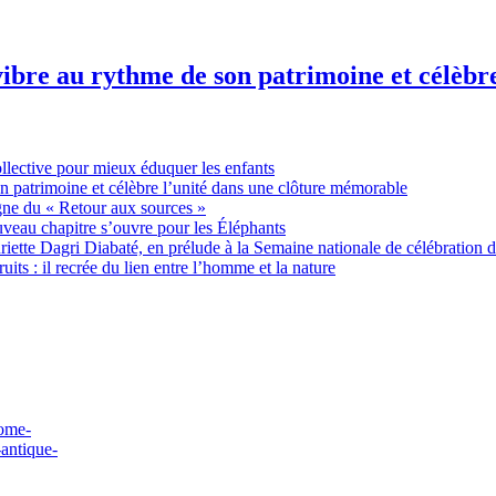
ibre au rythme de son patrimoine et célèbr
ollective pour mieux éduquer les enfants
n patrimoine et célèbre l’unité dans une clôture mémorable
gne du « Retour aux sources »
uveau chapitre s’ouvre pour les Éléphants
ette Dagri Diabaté, en prélude à la Semaine nationale de célébration d
uits : il recrée du lien entre l’homme et la nature