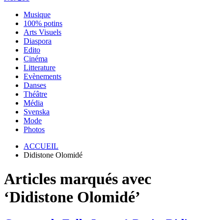
Musique
100% potins
Arts Visuels
Diaspora
Edito
Cinéma
Litterature
Evènements
Danses
Théâtre
Média
Svenska
Mode
Photos
ACCUEIL
Didistone Olomidé
Articles marqués avec
‘Didistone Olomidé’