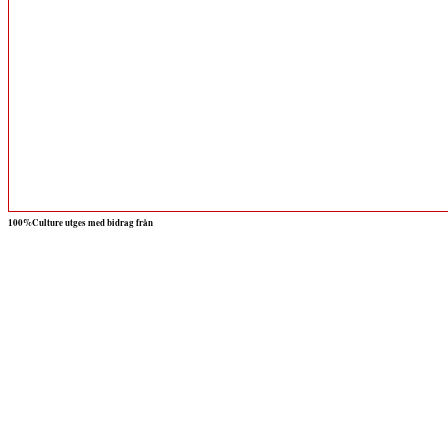
100%Culture utges med bidrag från