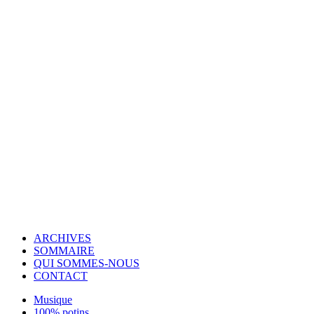
© Copyright 2007-2025 100%Culture - Edité par
Guide Invest (GI)
ARCHIVES
SOMMAIRE
QUI SOMMES-NOUS
CONTACT
Musique
100% potins