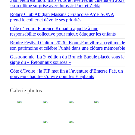
Sam Neill est mort, mais vous le reverrez au cinéma en 2027
: son ultime surprise avec Jurassic Park et Zelda
Rotary Club Abidjan Massina : Françoise AYE SONA
prend le collier et dévoile ses priorités
Côte d’Ivoire: Florence Kouadio appelle à une
responsabilité collective pour mieux éduquer les enfants
Bradrè Festival Culture 2026 : Koun-Fao vibre au rythme de
son patrimoine et célèbre l’unité dans une clôture mémorable
Gastronomie: La 3ᵉ édition du Brunch Baoulé placée sous le
signe du « Retour aux sources »
Côte d’Ivoire : la FIF met fin à l’aventure d’Emerse Faé, un
nouveau chapitre s’ouvre pour les Éléphants
Galerie photos