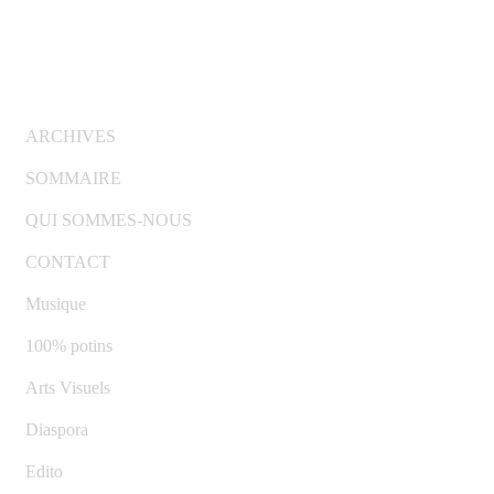
© Copyright 2007-2025 100%Culture - Edité par
Guide
Invest (GI)
ARCHIVES
SOMMAIRE
QUI SOMMES-NOUS
CONTACT
Musique
100% potins
Arts Visuels
Diaspora
Edito