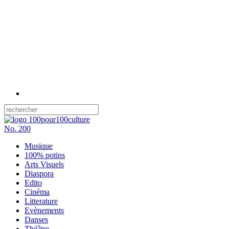
No.
200
Musique
100% potins
Arts Visuels
Diaspora
Edito
Cinéma
Litterature
Evènements
Danses
Théâtre