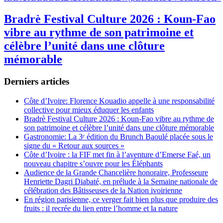
Bradrè Festival Culture 2026 : Koun-Fao
vibre au rythme de son patrimoine et
célèbre l’unité dans une clôture
mémorable
Derniers articles
Côte d’Ivoire: Florence Kouadio appelle à une responsabilité
collective pour mieux éduquer les enfants
Bradrè Festival Culture 2026 : Koun-Fao vibre au rythme de
son patrimoine et célèbre l’unité dans une clôture mémorable
Gastronomie: La 3ᵉ édition du Brunch Baoulé placée sous le
signe du « Retour aux sources »
Côte d’Ivoire : la FIF met fin à l’aventure d’Emerse Faé, un
nouveau chapitre s’ouvre pour les Éléphants
Audience de la Grande Chancelière honoraire, Professeure
Henriette Dagri Diabaté, en prélude à la Semaine nationale de
célébration des Bâtisseuses de la Nation ivoirienne
En région parisienne, ce verger fait bien plus que produire des
fruits : il recrée du lien entre l’homme et la nature