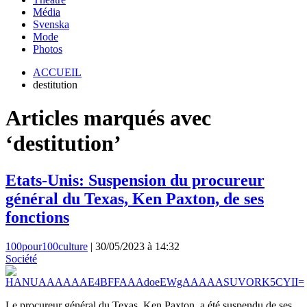
Média
Svenska
Mode
Photos
ACCUEIL
destitution
Articles marqués avec
‘destitution’
Etats-Unis: Suspension du procureur
général du Texas, Ken Paxton, de ses
fonctions
100pour100culture
|
30/05/2023 à 14:32
Société
Le procureur général du Texas, Ken Paxton, a été suspendu de ses