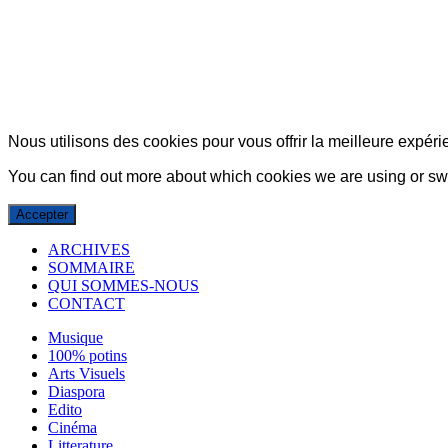
© Copyright 2007-2025 100%Culture - Edité par
Guide Invest (GI)
Nous utilisons des cookies pour vous offrir la meilleure expérie
You can find out more about which cookies we are using or swi
Accepter
ARCHIVES
SOMMAIRE
QUI SOMMES-NOUS
CONTACT
Musique
100% potins
Arts Visuels
Diaspora
Edito
Cinéma
Litterature