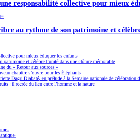
une responsabilité collective pour mieux éd
ibre au rythme de son patrimoine et célèbr
ollective pour mieux éduquer les enfants
n patrimoine et célèbre l’unité dans une clôture mémorable
gne du « Retour aux sources »
uveau chapitre s’ouvre pour les Éléphants
ette Dagri Diabaté, en prélude à la Semaine nationale de célébration d
uits : il recrée du lien entre l’homme et la nature