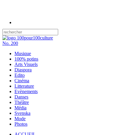
No.
200
Musique
100% potins
Arts Visuels
Diaspora
Edito
Cinéma
Litterature
Evènements
Danses
Théâtre
Média
Svenska
Mode
Photos
ACCUEIL