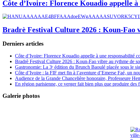
Côte d’Ivoire: Florence Kouadio appelle à 
Bradrè Festival Culture 2026 : Koun-Fao v
Derniers articles
Côte d’Ivoire: Florence Kouadio appelle à une responsabilité c
Bradrè Festival Culture 2026 : Koun-Fao vibre au rythme de so
Gastronomie: La 3ᵉ édition du Brunch Baoulé placée sous le si
Côte d’Ivoire : la FIF met fin à l’aventure d’Emerse Faé, un no
Audience de la Grande Chancelière honoraire, Professeure Henri
En région parisienne, ce verger fait bien plus que produire des fr
Galerie photos