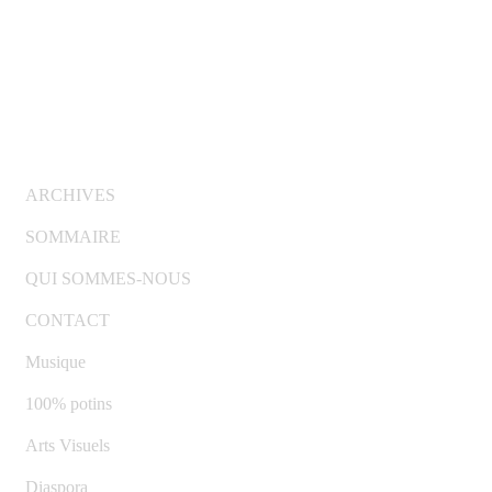
© Copyright 2007-2025 100%Culture - Edité par
Guide
Invest (GI)
ARCHIVES
SOMMAIRE
QUI SOMMES-NOUS
CONTACT
Musique
100% potins
Arts Visuels
Diaspora