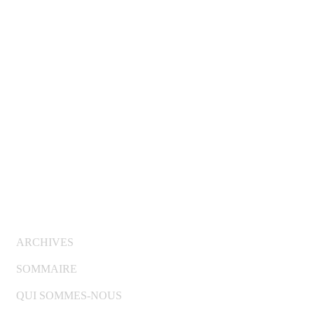
© Copyright 2007-2025 100%Culture - Edité par
Guide
Invest (GI)
ARCHIVES
SOMMAIRE
QUI SOMMES-NOUS