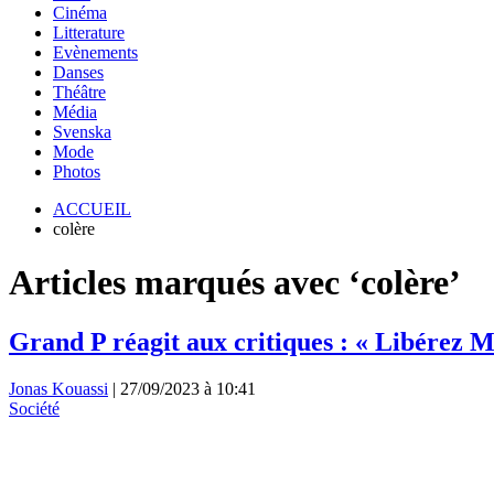
Cinéma
Litterature
Evènements
Danses
Théâtre
Média
Svenska
Mode
Photos
ACCUEIL
colère
Articles marqués avec ‘colère’
Grand P réagit aux critiques : « Libérez 
Jonas Kouassi
|
27/09/2023 à 10:41
Société