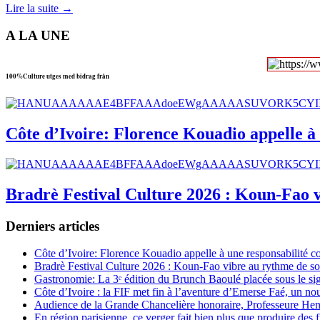
Lire la suite →
A LA UNE
100%Culture utges med bidrag från
Côte d’Ivoire: Florence Kouadio appelle à 
Bradrè Festival Culture 2026 : Koun-Fao v
Derniers articles
Côte d’Ivoire: Florence Kouadio appelle à une responsabilité c
Bradrè Festival Culture 2026 : Koun-Fao vibre au rythme de so
Gastronomie: La 3ᵉ édition du Brunch Baoulé placée sous le si
Côte d’Ivoire : la FIF met fin à l’aventure d’Emerse Faé, un no
Audience de la Grande Chancelière honoraire, Professeure Henri
En région parisienne, ce verger fait bien plus que produire des fr