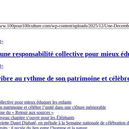
une responsabilité collective pour mieux éd
ibre au rythme de son patrimoine et célèbr
ollective pour mieux éduquer les enfants
n patrimoine et célèbre l’unité dans une clôture mémorable
gne du « Retour aux sources »
uveau chapitre s’ouvre pour les Éléphants
ette Dagri Diabaté, en prélude à la Semaine nationale de célébration d
uits : il recrée du lien entre l’homme et la nature