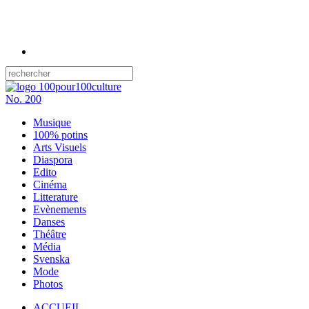
No.
200
Musique
100% potins
Arts Visuels
Diaspora
Edito
Cinéma
Litterature
Evènements
Danses
Théâtre
Média
Svenska
Mode
Photos
ACCUEIL