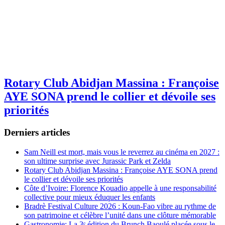
Rotary Club Abidjan Massina : Françoise
AYE SONA prend le collier et dévoile ses
priorités
Derniers articles
Sam Neill est mort, mais vous le reverrez au cinéma en 2027 :
son ultime surprise avec Jurassic Park et Zelda
Rotary Club Abidjan Massina : Françoise AYE SONA prend
le collier et dévoile ses priorités
Côte d’Ivoire: Florence Kouadio appelle à une responsabilité
collective pour mieux éduquer les enfants
Bradrè Festival Culture 2026 : Koun-Fao vibre au rythme de
son patrimoine et célèbre l’unité dans une clôture mémorable
Gastronomie: La 3ᵉ édition du Brunch Baoulé placée sous le