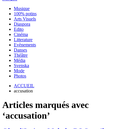
Musique
100% potins
Arts Visuels
Diaspora
Edito
Cinéma
Litterature
Evènements
Danses
Théâtre
Média
Svenska
Mode
Photos
ACCUEIL
accusation
Articles marqués avec
‘accusation’