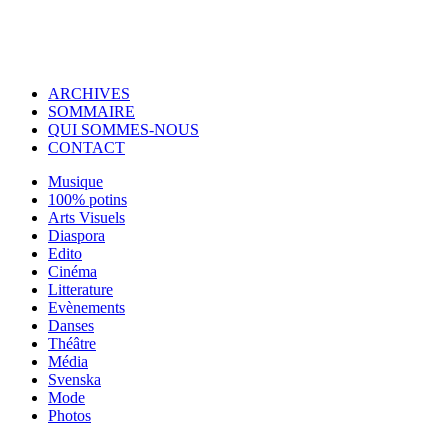
© Copyright 2007-2025 100%Culture - Edité par
Guide Invest (GI)
ARCHIVES
SOMMAIRE
QUI SOMMES-NOUS
CONTACT
Musique
100% potins
Arts Visuels
Diaspora
Edito
Cinéma
Litterature
Evènements
Danses
Théâtre
Média
Svenska
Mode
Photos