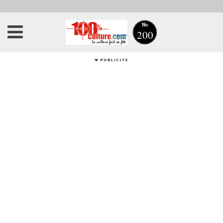
No.
200