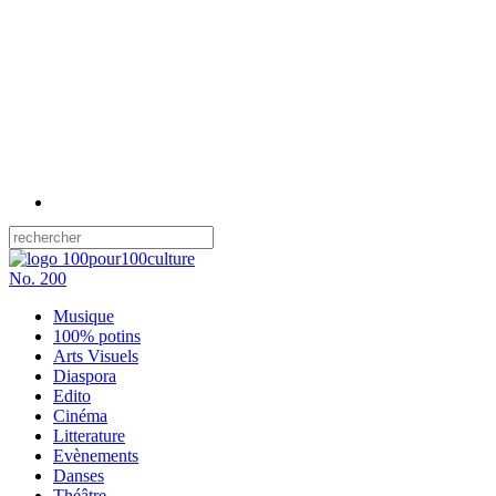
No.
200
Musique
100% potins
Arts Visuels
Diaspora
Edito
Cinéma
Litterature
Evènements
Danses
Théâtre