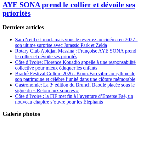
AYE SONA prend le collier et dévoile ses
priorités
Derniers articles
Sam Neill est mort, mais vous le reverrez au cinéma en 2027 :
son ultime surprise avec Jurassic Park et Zelda
Rotary Club Abidjan Massina : Françoise AYE SONA prend
le collier et dévoile ses priorités
Côte d’Ivoire: Florence Kouadio appelle à une responsabilité
collective pour mieux éduquer les enfants
Bradrè Festival Culture 2026 : Koun-Fao vibre au rythme de
son patrimoine et célèbre l’unité dans une clôture mémorable
Gastronomie: La 3ᵉ édition du Brunch Baoulé placée sous le
signe du « Retour aux sources »
Côte d’Ivoire : la FIF met fin à l’aventure d’Emerse Faé, un
nouveau chapitre s’ouvre pour les Éléphants
Galerie photos