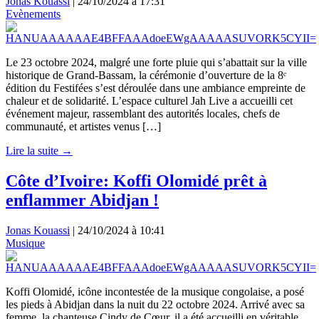
Jonas Kouassi
|
24/10/2024 à 17:31
Evènements
Le 23 octobre 2024, malgré une forte pluie qui s’abattait sur la ville
historique de Grand-Bassam, la cérémonie d’ouverture de la 8ᵉ
édition du Festifées s’est déroulée dans une ambiance empreinte de
chaleur et de solidarité. L’espace culturel Jah Live a accueilli cet
événement majeur, rassemblant des autorités locales, chefs de
communauté, et artistes venus […]
Lire la suite →
Côte d’Ivoire: Koffi Olomidé prêt à
enflammer Abidjan !
Jonas Kouassi
|
24/10/2024 à 10:41
Musique
Koffi Olomidé, icône incontestée de la musique congolaise, a posé
les pieds à Abidjan dans la nuit du 22 octobre 2024. Arrivé avec sa
femme, la chanteuse Cindy de Cœur, il a été accueilli en véritable