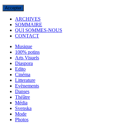
Accepter
ARCHIVES
SOMMAIRE
QUI SOMMES-NOUS
CONTACT
Musique
100% potins
Arts Visuels
Diaspora
Edito
Cinéma
Litterature
Evènements
Danses
Théâtre
Média
Svenska
Mode
Photos