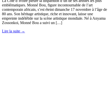
La Côte d’Ivoire pleure la disparition d’un de ses artistes les plus
emblématiques. Monné Bou, figure incontournable de l’art
contemporain africain, s’est éteint dimanche 17 novembre à l’âge de
80 ans. Son héritage artistique, riche et innovant, laisse une
empreinte indélébile sur la scène artistique mondiale. Né à Anyama
Zossonkoi, Monné Bou a suivi un […]
Lire la suite →