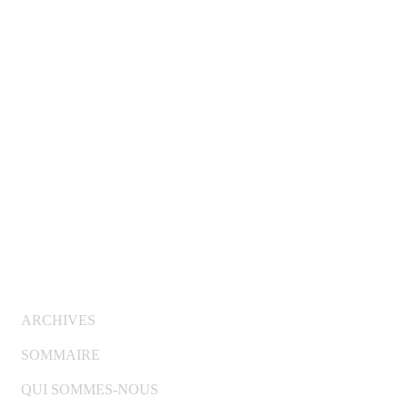
© Copyright 2007-2025 100%Culture - Edité par
Gui
ARCHIVES
SOMMAIRE
QUI SOMMES-NOUS