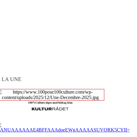
 LA UNE
100%Culture utges med bidrag från