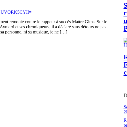
S
r
u
ment remonté contre le rappeur à succès Maître Gims. Sur le
Aymard et ses chroniqueurs, il a déclaré sans détours ne pas
P
 sa personne, ni sa musique, je ne […]
R
F
c
D
S
2
R
pr