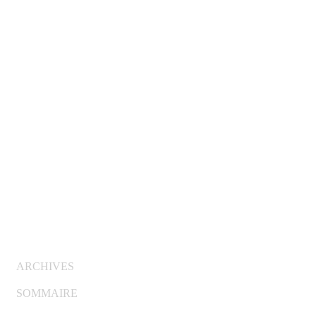
© Copyright 2007-2025 100%Culture - Edité par
Guide
Invest (GI)
ARCHIVES
SOMMAIRE