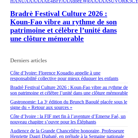
Bradrè Festival Culture 2026 :
Koun-Fao vibre au rythme de son
patrimoine et célèbre l’unité dans
une clôture mémorable
Derniers articles
Côte d’Ivoire: Florence Kouadio appelle à une
responsabilité collective pour mieux éduquer les enfants
Bradrè Festival Culture 2026 : Koun-Fao vibre au rythme de
son patrimoine et célèbre l’unité dans une clôture mémorable
Gastronomie: La 3ᵉ édition du Brunch Baoulé placée sous le
signe du « Retour aux sources »
Côte d’Ivoire : la FIF met fin à l’aventure d’Emerse Faé, un
nouveau chapitre s’ouvre pour les Éléphants
Audience de la Grande Chancelière honoraire, Professeure
Henriette Dagri Diabaté, en prélude à la Semaine nationale