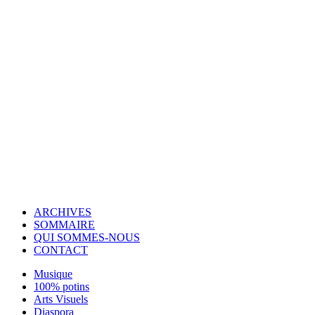
© Copyright 2007-2025 100%Culture - Edité par
Guide Invest (GI)
ARCHIVES
SOMMAIRE
QUI SOMMES-NOUS
CONTACT
Musique
100% potins
Arts Visuels
Diaspora