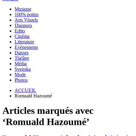
Musique
100% potins
Arts Visuels
Diaspora
Edito
Cinéma
Litterature
Evènements
Danses
Théâtre
Média
Svenska
Mode
Photos
ACCUEIL
Romuald Hazoumé
Articles marqués avec
‘Romuald Hazoumé’