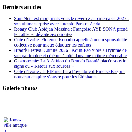
Derniers articles
Sam Neill est mort, mais vous le reverrez au cinéma en 2027 :
son ultime surprise avec Jurassic Park et Zelda
Rotary Club Abidjan Massina : Françoise AYE SONA prend
le collier et dévoile ses priorités
Côte d’Ivoire: Florence Kouadio appelle à une responsabilité
collective pour mieux éduquer les enfants
Bradrè Festival Culture 2026 : Koun-Fao vibre au rythme de
son patrimoine et célèbre l’unité dans une clôture mémorable
Gastronomie: La 3ᵉ édition du Brunch Baoulé placée sous le
signe du « Retour aux sources »
Côte d’Ivoire : la FIF met fin à l’aventure d’Emerse Faé, un
nouveau chapitre s’ouvre pour les Éléphants
Galerie photos