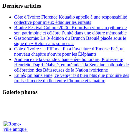
Derniers articles
Côte d’Ivoire: Florence Kouadio appelle à une responsabilité
collective pour mieux éduquer les enfants
Bradrè Festival Culture 2026 : Koun-Fao vibre au rythme de
son patrimoine et célèbre l’unité dans une clôture mémorable
Gastronomie: La 3ᵉ édition du Brunch Baoulé placée sous le
signe du « Retour aux sources »
Côte d’Ivoire : la FIF met fin à l’aventure d’Emerse Faé, un
nouveau chapitre s’ouvre pour les Éléphants
Audience de la Grande Chancelière honoraire, Professeure
Henriette Dagri Diabaté, en prélude à la Semaine nationale de
célébration des Bâtisseuses de la Nation ivoirienne
En région parisienne, ce verger fait bien plus que produire des
fruits : il recrée du lien entre l’homme et la nature
Galerie photos