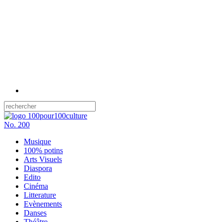
No.
200
Musique
100% potins
Arts Visuels
Diaspora
Edito
Cinéma
Litterature
Evènements
Danses
Théâtre