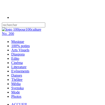
No.
200
Musique
100% potins
Arts Visuels
Diaspora
Edito
Cinéma
Litterature
Evènements
Danses
Théâtre
Média
Svenska
Mode
Photos
ACCUEIL