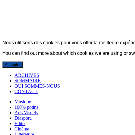
© Copyright 2007-2025 100%Culture - Edité par
Guide Invest (GI)
Nous utilisons des cookies pour vous offrir la meilleure expérie
You can find out more about which cookies we are using or swi
Accepter
ARCHIVES
SOMMAIRE
QUI SOMMES-NOUS
CONTACT
Musique
100% potins
Arts Visuels
Diaspora
Edito
Cinéma
Litterature