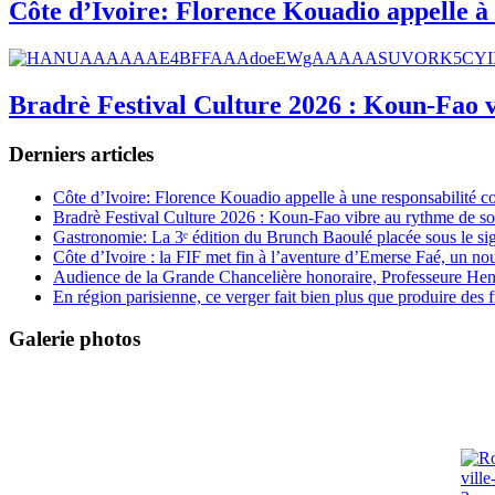
Côte d’Ivoire: Florence Kouadio appelle à 
Bradrè Festival Culture 2026 : Koun-Fao v
Derniers articles
Côte d’Ivoire: Florence Kouadio appelle à une responsabilité c
Bradrè Festival Culture 2026 : Koun-Fao vibre au rythme de so
Gastronomie: La 3ᵉ édition du Brunch Baoulé placée sous le si
Côte d’Ivoire : la FIF met fin à l’aventure d’Emerse Faé, un no
Audience de la Grande Chancelière honoraire, Professeure Henri
En région parisienne, ce verger fait bien plus que produire des fr
Galerie photos