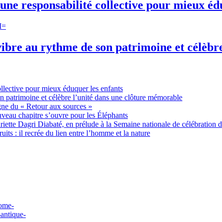
une responsabilité collective pour mieux éd
ibre au rythme de son patrimoine et célèbr
ollective pour mieux éduquer les enfants
n patrimoine et célèbre l’unité dans une clôture mémorable
gne du « Retour aux sources »
uveau chapitre s’ouvre pour les Éléphants
ette Dagri Diabaté, en prélude à la Semaine nationale de célébration d
uits : il recrée du lien entre l’homme et la nature