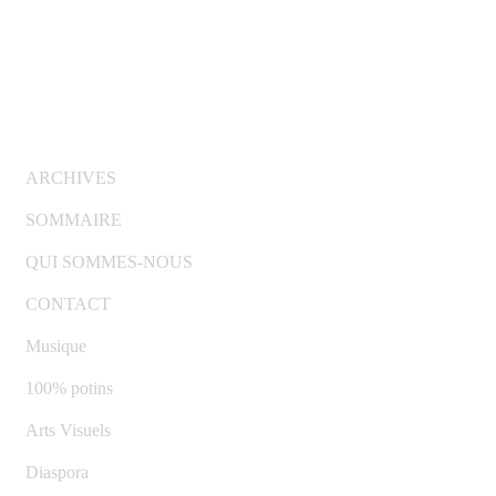
© Copyright 2007-2025 100%Culture - Edité par
Guide
Invest (GI)
ARCHIVES
SOMMAIRE
QUI SOMMES-NOUS
CONTACT
Musique
100% potins
Arts Visuels
Diaspora