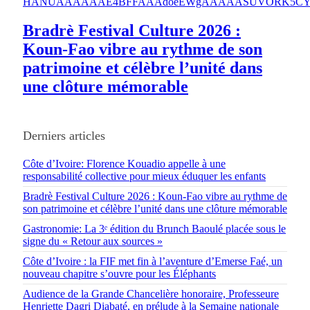
Bradrè Festival Culture 2026 :
Koun-Fao vibre au rythme de son
patrimoine et célèbre l’unité dans
une clôture mémorable
Derniers articles
Côte d’Ivoire: Florence Kouadio appelle à une
responsabilité collective pour mieux éduquer les enfants
Bradrè Festival Culture 2026 : Koun-Fao vibre au rythme de
son patrimoine et célèbre l’unité dans une clôture mémorable
Gastronomie: La 3ᵉ édition du Brunch Baoulé placée sous le
signe du « Retour aux sources »
Côte d’Ivoire : la FIF met fin à l’aventure d’Emerse Faé, un
nouveau chapitre s’ouvre pour les Éléphants
Audience de la Grande Chancelière honoraire, Professeure
Henriette Dagri Diabaté, en prélude à la Semaine nationale