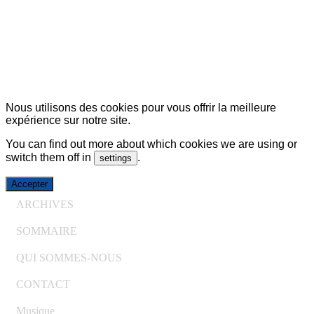
© Copyright 2007-2025 100%Culture - Edité par
Guide
Invest (GI)
Nous utilisons des cookies pour vous offrir la meilleure
expérience sur notre site.
You can find out more about which cookies we are using or
switch them off in
.
settings
Accepter
ARCHIVES
SOMMAIRE
QUI SOMMES-NOUS
CONTACT
Musique