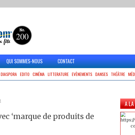
No.
200
QUI SOMMES-NOUS
CONTACT
DIASPORA
EDITO
CINÉMA
LITTERATURE
EVÈNEMENTS
DANSES
THÉÂTRE
MÉD
É
A LA
vec ‘marque de produits de