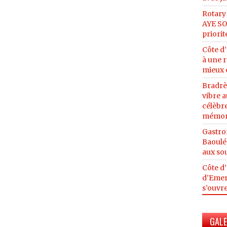
Rotary
AYE SON
priorit
Côte d’
à une r
mieux 
Bradrè
vibre 
célèbre
mémor
Gastro
Baoulé 
aux so
Côte d’
d’Emer
s’ouvre
GALE