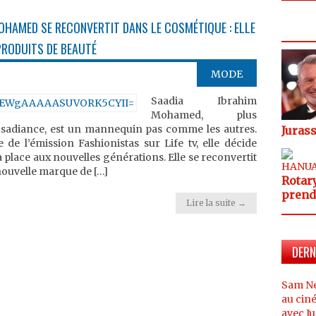
OHAMED SE RECONVERTIT DANS LE COSMÉTIQUE : ELLE
PRODUITS DE BEAUTÉ
MODE
Saadia Ibrahim
Mohamed, plus
 sadiance, est un mannequin pas comme les autres.
Jurass
de l’émission Fashionistas sur Life tv, elle décide
a place aux nouvelles générations. Elle se reconvertit
nouvelle marque de […]
Rotary Club Abidjan Massina : Françoise AYE SONA
prend 
Lire la suite →
DERN
Sam Nei
au ciné
avec Ju