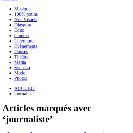
Musique
100% potins
Arts Visuels
Diaspora
Edito
Cinéma
Litterature
Evènements
Danses
Théâtre
Média
Svenska
Mode
Photos
ACCUEIL
journaliste
Articles marqués avec
‘journaliste’