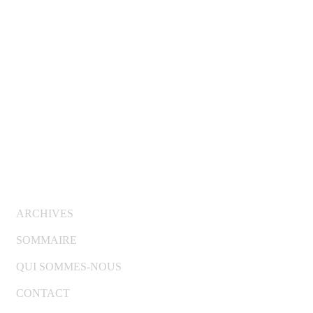
© Copyright 2007-2025 100%Culture - Edité par
Guide
Invest (GI)
ARCHIVES
SOMMAIRE
QUI SOMMES-NOUS
CONTACT