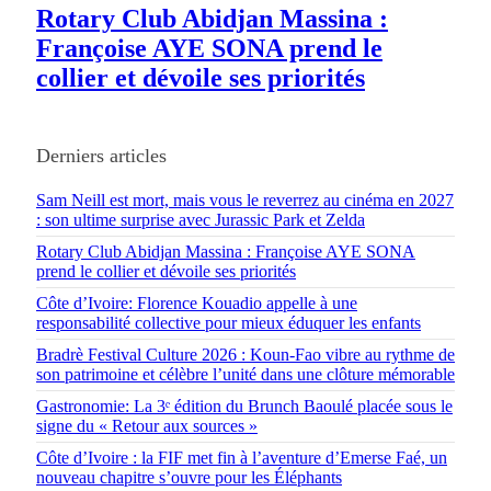
Rotary Club Abidjan Massina :
Françoise AYE SONA prend le
collier et dévoile ses priorités
Derniers articles
Sam Neill est mort, mais vous le reverrez au cinéma en 2027
: son ultime surprise avec Jurassic Park et Zelda
Rotary Club Abidjan Massina : Françoise AYE SONA
prend le collier et dévoile ses priorités
Côte d’Ivoire: Florence Kouadio appelle à une
responsabilité collective pour mieux éduquer les enfants
Bradrè Festival Culture 2026 : Koun-Fao vibre au rythme de
son patrimoine et célèbre l’unité dans une clôture mémorable
Gastronomie: La 3ᵉ édition du Brunch Baoulé placée sous le
signe du « Retour aux sources »
Côte d’Ivoire : la FIF met fin à l’aventure d’Emerse Faé, un
nouveau chapitre s’ouvre pour les Éléphants