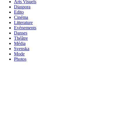
Arts Visuels
Diaspora
Edito
Cinéma
Litterature
Evènements
Danses
Théâtre
Média
Svenska
Mode
Photos