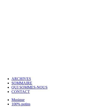
© Copyright 2007-2025 100%Culture - Edité par
Guide Invest (GI)
ARCHIVES
SOMMAIRE
QUI SOMMES-NOUS
CONTACT
Musique
100% potins