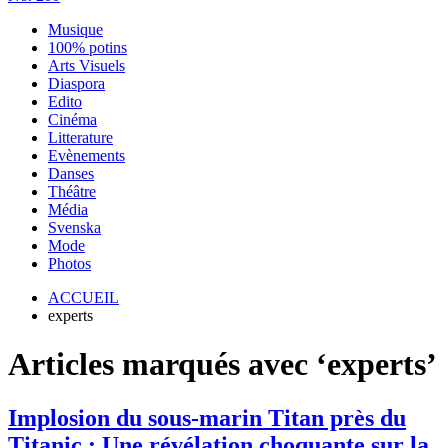
Musique
100% potins
Arts Visuels
Diaspora
Edito
Cinéma
Litterature
Evènements
Danses
Théâtre
Média
Svenska
Mode
Photos
ACCUEIL
experts
Articles marqués avec ‘experts’
Implosion du sous-marin Titan près du
Titanic : Une révélation choquante sur la