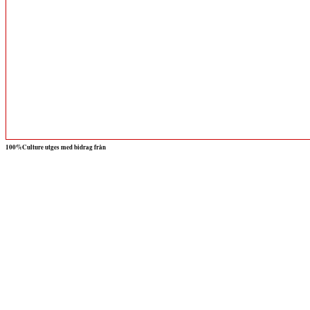
100%Culture utges med bidrag från