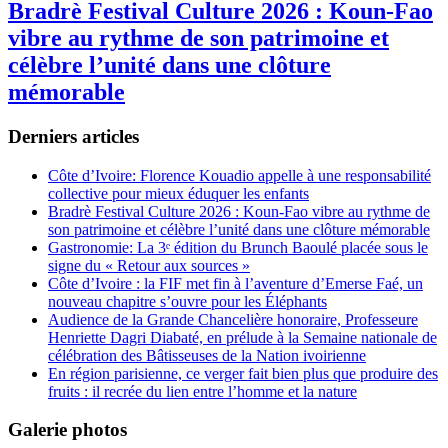
Bradrè Festival Culture 2026 : Koun-Fao
vibre au rythme de son patrimoine et
célèbre l’unité dans une clôture
mémorable
Derniers articles
Côte d’Ivoire: Florence Kouadio appelle à une responsabilité
collective pour mieux éduquer les enfants
Bradrè Festival Culture 2026 : Koun-Fao vibre au rythme de
son patrimoine et célèbre l’unité dans une clôture mémorable
Gastronomie: La 3ᵉ édition du Brunch Baoulé placée sous le
signe du « Retour aux sources »
Côte d’Ivoire : la FIF met fin à l’aventure d’Emerse Faé, un
nouveau chapitre s’ouvre pour les Éléphants
Audience de la Grande Chancelière honoraire, Professeure
Henriette Dagri Diabaté, en prélude à la Semaine nationale de
célébration des Bâtisseuses de la Nation ivoirienne
En région parisienne, ce verger fait bien plus que produire des
fruits : il recrée du lien entre l’homme et la nature
Galerie photos