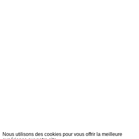
© Copyright 2007-2025 100%Culture - Edité par
Guide Invest (GI)
Nous utilisons des cookies pour vous offrir la meilleure