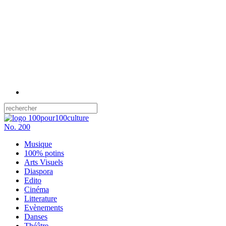
No.
200
Musique
100% potins
Arts Visuels
Diaspora
Edito
Cinéma
Litterature
Evènements
Danses
Théâtre