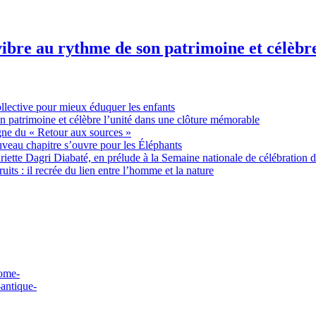
ibre au rythme de son patrimoine et célèbr
ollective pour mieux éduquer les enfants
n patrimoine et célèbre l’unité dans une clôture mémorable
gne du « Retour aux sources »
uveau chapitre s’ouvre pour les Éléphants
ette Dagri Diabaté, en prélude à la Semaine nationale de célébration d
uits : il recrée du lien entre l’homme et la nature