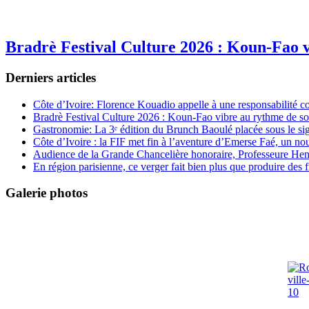
Bradrè Festival Culture 2026 : Koun-Fao v
Derniers articles
Côte d’Ivoire: Florence Kouadio appelle à une responsabilité c
Bradrè Festival Culture 2026 : Koun-Fao vibre au rythme de so
Gastronomie: La 3ᵉ édition du Brunch Baoulé placée sous le si
Côte d’Ivoire : la FIF met fin à l’aventure d’Emerse Faé, un no
Audience de la Grande Chancelière honoraire, Professeure Henri
En région parisienne, ce verger fait bien plus que produire des fr
Galerie photos