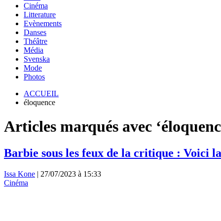
Cinéma
Litterature
Evènements
Danses
Théâtre
Média
Svenska
Mode
Photos
ACCUEIL
éloquence
Articles marqués avec ‘éloquenc
Barbie sous les feux de la critique : Voici
Issa Kone
|
27/07/2023 à 15:33
Cinéma