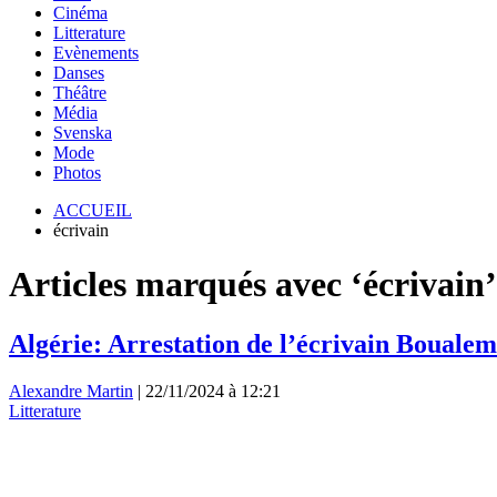
Cinéma
Litterature
Evènements
Danses
Théâtre
Média
Svenska
Mode
Photos
ACCUEIL
écrivain
Articles marqués avec ‘écrivain’
Algérie: Arrestation de l’écrivain Boualem
Alexandre Martin
|
22/11/2024 à 12:21
Litterature