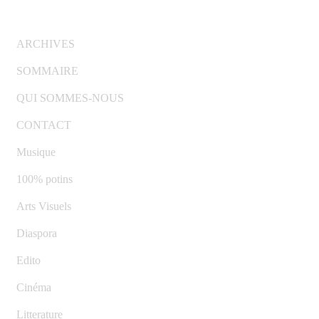
© Copyright 2007-2025 100%Culture - Edité par
Guide
Invest (GI)
ARCHIVES
SOMMAIRE
QUI SOMMES-NOUS
CONTACT
Musique
100% potins
Arts Visuels
Diaspora
Edito
Cinéma
Litterature