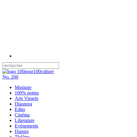
No.
200
Musique
100% potins
Arts Visuels
Diaspora
Edito
Cinéma
Litterature
Evènements
Danses
Théâtre