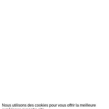
© Copyright 2007-2025 100%Culture - Edité par
Guide Invest (GI)
Nous utilisons des cookies pour vous offrir la meilleure