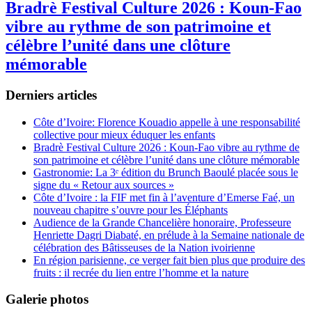
Bradrè Festival Culture 2026 : Koun-Fao
vibre au rythme de son patrimoine et
célèbre l’unité dans une clôture
mémorable
Derniers articles
Côte d’Ivoire: Florence Kouadio appelle à une responsabilité
collective pour mieux éduquer les enfants
Bradrè Festival Culture 2026 : Koun-Fao vibre au rythme de
son patrimoine et célèbre l’unité dans une clôture mémorable
Gastronomie: La 3ᵉ édition du Brunch Baoulé placée sous le
signe du « Retour aux sources »
Côte d’Ivoire : la FIF met fin à l’aventure d’Emerse Faé, un
nouveau chapitre s’ouvre pour les Éléphants
Audience de la Grande Chancelière honoraire, Professeure
Henriette Dagri Diabaté, en prélude à la Semaine nationale de
célébration des Bâtisseuses de la Nation ivoirienne
En région parisienne, ce verger fait bien plus que produire des
fruits : il recrée du lien entre l’homme et la nature
Galerie photos