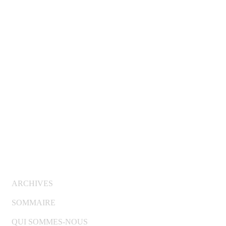
© Copyright 2007-2025 100%Culture - Edité par
Guide
Invest (GI)
ARCHIVES
SOMMAIRE
QUI SOMMES-NOUS