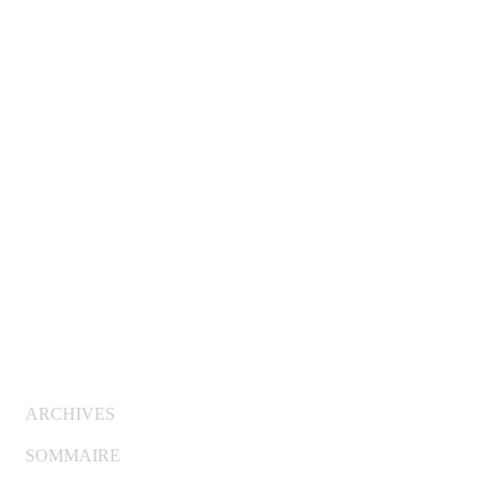
© Copyright 2007-2025 100%Culture - Edité par
Guide
Invest (GI)
ARCHIVES
SOMMAIRE