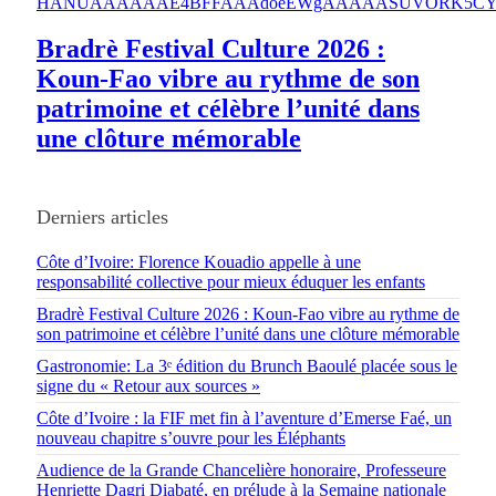
Bradrè Festival Culture 2026 :
Koun-Fao vibre au rythme de son
patrimoine et célèbre l’unité dans
une clôture mémorable
Derniers articles
Côte d’Ivoire: Florence Kouadio appelle à une
responsabilité collective pour mieux éduquer les enfants
Bradrè Festival Culture 2026 : Koun-Fao vibre au rythme de
son patrimoine et célèbre l’unité dans une clôture mémorable
Gastronomie: La 3ᵉ édition du Brunch Baoulé placée sous le
signe du « Retour aux sources »
Côte d’Ivoire : la FIF met fin à l’aventure d’Emerse Faé, un
nouveau chapitre s’ouvre pour les Éléphants
Audience de la Grande Chancelière honoraire, Professeure
Henriette Dagri Diabaté, en prélude à la Semaine nationale