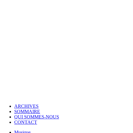
© Copyright 2007-2025 100%Culture - Edité par
Guide Invest (GI)
ARCHIVES
SOMMAIRE
QUI SOMMES-NOUS
CONTACT
Musique