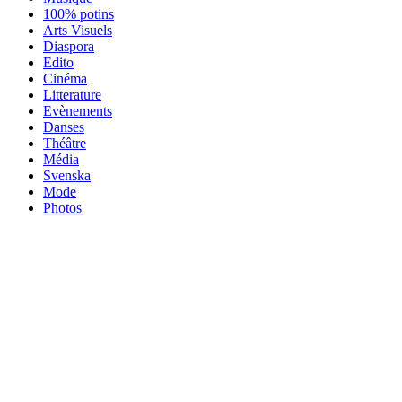
100% potins
Arts Visuels
Diaspora
Edito
Cinéma
Litterature
Evènements
Danses
Théâtre
Média
Svenska
Mode
Photos