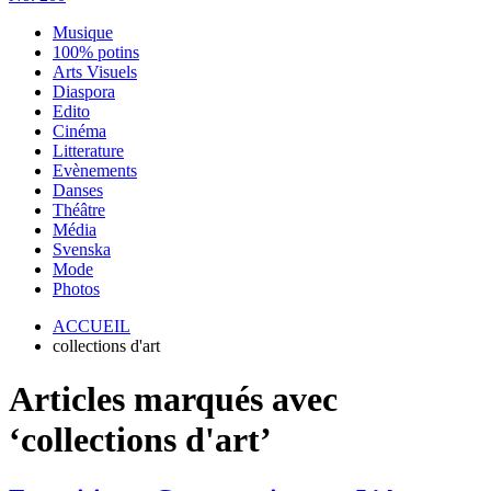
Musique
100% potins
Arts Visuels
Diaspora
Edito
Cinéma
Litterature
Evènements
Danses
Théâtre
Média
Svenska
Mode
Photos
ACCUEIL
collections d'art
Articles marqués avec
‘collections d'art’