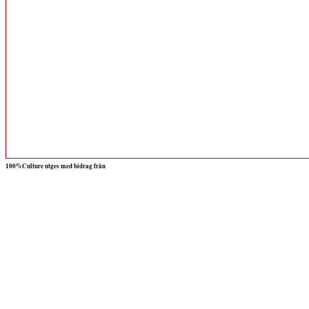
100%Culture utges med bidrag från