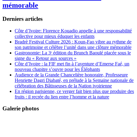
mémorable
Derniers articles
Côte d’Ivoire: Florence Kouadio appelle à une responsabilité
collective pour mieux éduquer les enfants
Bradrè Festival Culture 2026 : Koun-Fao vibre au rythme de
son patrimoine et célèbre l’unité dans une clôture mémorable
Gastronomie: La 3ᵉ édition du Brunch Baoulé placée sous le
signe du « Retour aux sources »
Côte d’Ivoire : la FIF met fin à l’aventure d’Emerse Faé, un
nouveau chapitre s’ouvre pour les Éléphants
Audience de la Grande Chancelière honoraire, Professeure
Henriette Dagri Diabaté, en prélude à la Semaine nationale de
célébration des Bâtisseuses de la Nation ivoirienne
En région parisienne, ce verger fait bien plus que produire des
fruits : il recrée du lien entre l’homme et la nature
Galerie photos