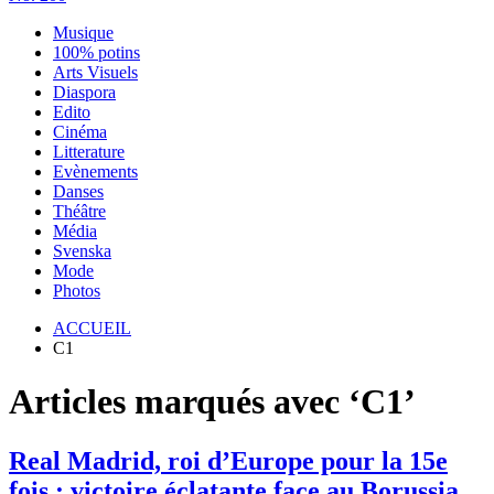
Musique
100% potins
Arts Visuels
Diaspora
Edito
Cinéma
Litterature
Evènements
Danses
Théâtre
Média
Svenska
Mode
Photos
ACCUEIL
C1
Articles marqués avec ‘C1’
Real Madrid, roi d’Europe pour la 15e
fois : victoire éclatante face au Borussia