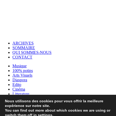
© Copyright 2007-2025 100%Culture - Edité par
Guide Invest (GI)
ARCHIVES
SOMMAIRE
QUI SOMMES-NOUS
CONTACT
Musique
100% potins
Arts Visuels
Diaspora
Edito
Cinéma
Litterature
Evènements
Nous utilisons des cookies pour vous offrir la meilleure
Danses
expérience sur notre site.
Théâtre
You can find out more about which cookies we are using or
Média
switch them off in
settings
.