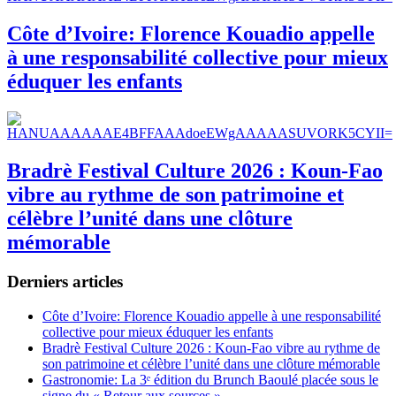
Côte d’Ivoire: Florence Kouadio appelle
à une responsabilité collective pour mieux
éduquer les enfants
Bradrè Festival Culture 2026 : Koun-Fao
vibre au rythme de son patrimoine et
célèbre l’unité dans une clôture
mémorable
Derniers articles
Côte d’Ivoire: Florence Kouadio appelle à une responsabilité
collective pour mieux éduquer les enfants
Bradrè Festival Culture 2026 : Koun-Fao vibre au rythme de
son patrimoine et célèbre l’unité dans une clôture mémorable
Gastronomie: La 3ᵉ édition du Brunch Baoulé placée sous le
signe du « Retour aux sources »