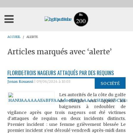
No.
200
ACCUEIL
ALERTE
Articles marqués avec ‘alerte’
FLORIDE:TROIS NAGEURS ATTAQUÉS PAR DES REQUINS
Jonas Kouassi
|
09/06/2024 à 10:03
SOCIÉTÉ
Les autorités de la côte du golfe
de Floride ont appelé les
baigneurs à redoubler de
vigilance après que trois nageurs ont été victimes
d’attaques de requins en deux incidents distincts.
Premier incident : une femme grièvement blessée Le
premier incident s’est déroulé vendredi après-midi dans