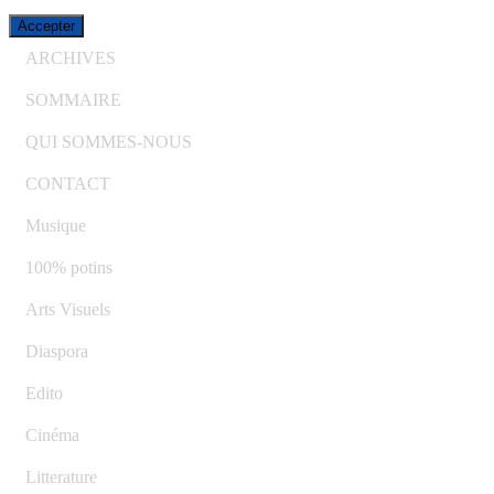
Accepter
ARCHIVES
SOMMAIRE
QUI SOMMES-NOUS
CONTACT
Musique
100% potins
Arts Visuels
Diaspora
Edito
Cinéma
Litterature