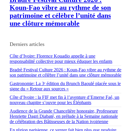
Koun-Fao vibre au rythme de son
patrimoine et célèbre l’unité dans
une clôture mémorable
Derniers articles
Côte d’Ivoire: Florence Kouadio appelle à une
responsabilité collective pour mieux éduquer les enfants
Bradrè Festival Culture 2026 : Koun-Fao vibre au rythme de
son patrimoine et célèbre l’unité dans une clôture mémorable
Gastronomie: La 3ᵉ édition du Brunch Baoulé placée sous le
signe du « Retour aux sources »
Côte d’Ivoire : la FIF met fin à l’aventure d’Emerse Faé, un
nouveau chapitre s’ouvre pour les Éléphants
Audience de la Grande Chancelière honoraire, Professeure
Henriette Dagri Diabaté, en prélude à la Semaine nationale
de célébration des Bâtisseuses de la Nation ivoirienne
En région parisienne, ce verger fait bien plus que produire