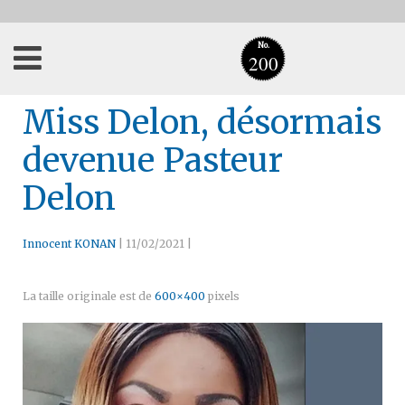
No.
200
Miss Delon, désormais
devenue Pasteur
Delon
Innocent KONAN
|
11/02/2021
|
La taille originale est de
600×400
pixels