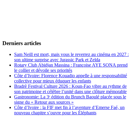
Derniers articles
Sam Neill est mort, mais vous le reverrez au cinéma en 2027 :
son ultime surprise avec Jurassic Park et Zelda
Rotary Club Abidjan Massina : Françoise AYE SONA prend
le collier et dévoile ses priorités
Côte d’Ivoire: Florence Kouadio appelle à une responsabilité
collective pour mieux éduquer les enfants
Bradrè Festival Culture 2026 : Koun-Fao vibre au rythme de
son patrimoine et célèbre l’unité dans une clôture mémorable
Gastronomie: La 3ᵉ édition du Brunch Baoulé placée sous le
signe du « Retour aux sources »
Côte d’Ivoire : la FIF met fin à l’aventure d’Emerse Faé, un
nouveau chapitre s’ouvre pour les Éléphants