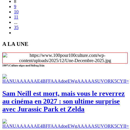
8
9
10
11
...
35
A LA UNE
100%Culture utges med bidrag från
Sam Neill est mort, mais vous le reverrez
au cinéma en 2027 : son ultime surprise
avec Jurassic Park et Zelda