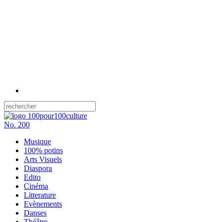
No.
200
Musique
100% potins
Arts Visuels
Diaspora
Edito
Cinéma
Litterature
Evènements
Danses
Théâtre