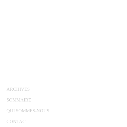
© Copyright 2007-2025 100%Culture - Edité par
Guide
Invest (GI)
ARCHIVES
SOMMAIRE
QUI SOMMES-NOUS
CONTACT