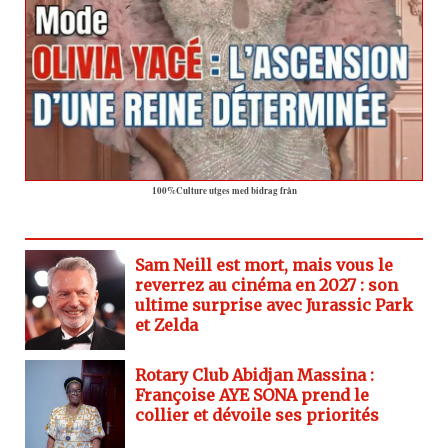
100%Culture utges med bidrag från
Sam Neill est mort, mais vous le
reverrez au cinéma en 2027 : son
ultime surprise avec Jurassic Park
et Zelda
Rotary Club Abidjan Massina :
Françoise AYE SONA prend le
collier et dévoile ses priorités