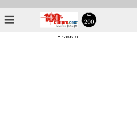
No.
200