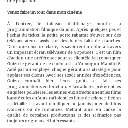
une projection.
Venez faire un tour dans mon cinéma
À l’entrée, le tableau d’affichage montre la
programmation filmique du jour. Après quelques pas et
l’achat du ticket, la petite porte rabattue s’ouvre sur des
téléspectateurs assis sur des bancs faits de planches.
Dans une obscure clarté, ils savourent un film à travers
un imposant écran téléviseur de 80pouces. C’est un film
d’action, une préférence pour sa clientèle fait remarquer
Guizo le gérant de ce cinéma sis à Yopougon-Mamifêtê.
Aidé par un employé, chaque gérant a sa stratégie pour
appâter ses clients. Avec ses six(6) années d’expériences,
Guizo connaît bien leurs goûts et fait ses
programmations en fonction. « Les adultes préfèrent les
enquêtes policières, les jeunes eux affectionnent les films
karaté et les enfants raffolent les films de science-fiction
», détaille-t-il, avant d’indiquer ne jamais jouer de films
ivoiriens ou de romances. Mettant ainsi en cause la
qualité de certaines productions et des scénarios pas
toujours originaux et intéressants.