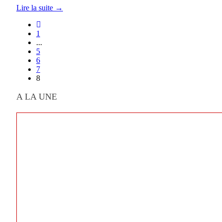
Lire la suite →
1
...
5
6
7
8
A LA UNE