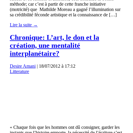
méthode; car c’est à partir de cette franche initiative
(motricité) que Mathilde Moreau a gagné l’illumination sur
sa crédibilité féconde artistique et la connaissance de […]
Lire la suite →
Chronique: L’art, le don et la
création, une mentalité
interplanétaire?
Desire Amani
|
18/07/2012 à 17:12
Litterature
« Chaque fois que les hommes ont dû consigner, garder les
instants que l’histoire emporte, la nécessité de l’écriture s’est