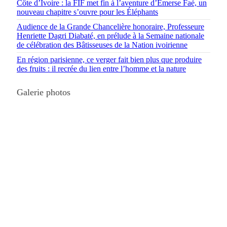
Côte d’Ivoire : la FIF met fin à l’aventure d’Emerse Faé, un
nouveau chapitre s’ouvre pour les Éléphants
Audience de la Grande Chancelière honoraire, Professeure
Henriette Dagri Diabaté, en prélude à la Semaine nationale
de célébration des Bâtisseuses de la Nation ivoirienne
En région parisienne, ce verger fait bien plus que produire
des fruits : il recrée du lien entre l’homme et la nature
Galerie photos