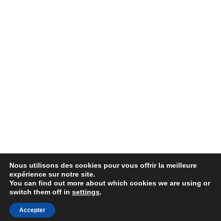
Nous utilisons des cookies pour vous offrir la meilleure
expérience sur notre site.
You can find out more about which cookies we are using or
switch them off in
settings
.
© Copyright 2007-2025 100%Culture - Edité par
Guide
Accepter
Invest (GI)