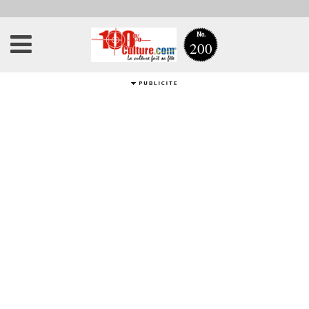
No.
200