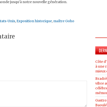
 monde jusqu’à notre nouvelle génération.
tats-Unis
,
Exposition historique
,
maître Goho
taire
DERN
Côte d’
à une r
mieux 
Bradrè
vibre 
célèbre
mémor
Gastro
Baoulé 