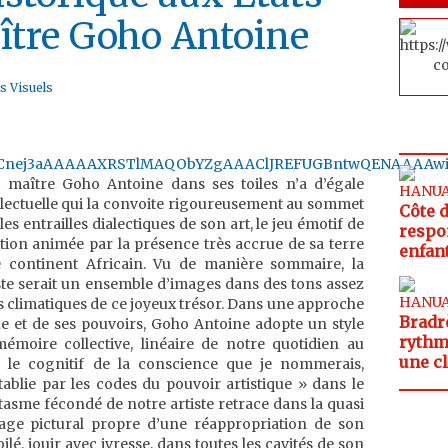
ître Goho Antoine
s Visuels
it maître Goho Antoine dans ses toiles n’a d’égale
ellectuelle qui la convoite rigoureusement au sommet
Côte d’Ivoire: Florence Kouadio appelle à une
les entrailles dialectiques de son art, le jeu émotif de
respo
ction animée par la présence très accrue de sa terre
enfan
le continent Africain. Vu de manière sommaire, la
ste serait un ensemble d’images dans des tons assez
 climatiques de ce joyeux trésor. Dans une approche
Bradrè Festival Culture 2026 : Koun-Fao vibre au
ue et de ses pouvoirs, Goho Antoine adopte un style
rythm
émoire collective, linéaire de notre quotidien au
une c
ite le cognitif de la conscience que je nommerais,
blie par les codes du pouvoir artistique » dans le
asme fécondé de notre artiste retrace dans la quasi
gage pictural propre d’une réappropriation de son
oilé, jouir avec ivresse, dans toutes les cavités de son