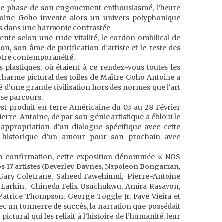
ette phase de son engouement enthousiasmé, l’heure
ntoine Goho invente alors un univers polyphonique
rs dans une harmonie contrastée.
nte selon une rude vitalité, le cordon ombilical de
n, son âme de purification d’artiste et le reste des
otre contemporanéité.
 plastiques, où étaient à ce rendez-vous toutes les
charme pictural des toiles de Maître Goho Antoine a
té d’une grande civilisation hors des normes que l’art
se parcours.
est produit en terre Américaine du 03 au 28 Février
re-Antoine, de par son génie artistique a ébloui le
’appropriation d’un dialogue spécifique avec cette
 historique d’un amour pour son prochain avec
s sa confirmation, cette exposition dénommée « NOS
 17 artistes (Beverley Baynes, Napoleon Bongaman,
e, Gary Coletrane, Saheed Fawehinmi, Pierre-Antoine
. Larkin, Chinedu Felix Osuchukwu, Amira Rasayon,
Patrice Thompson, George Toggle Jr, Faye Vieira et
ec un tonnerre de succès, la narration que possédait
pictural qui les reliait à l’histoire de l’humanité, leur