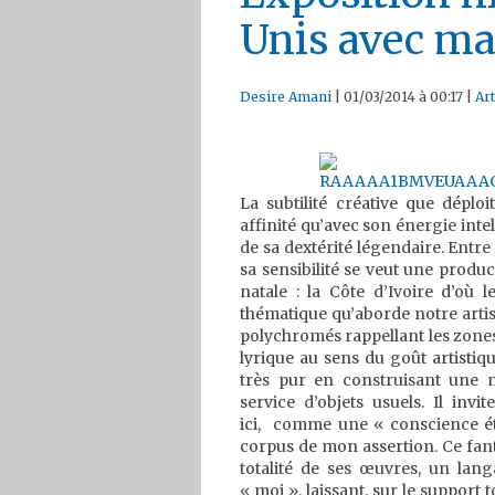
Unis avec ma
Desire Amani
|
01/03/2014 à 00:17
|
Art
La subtilité créative que déplo
affinité qu’avec son énergie int
de sa dextérité légendaire. Entre 
sa sensibilité se veut une produ
natale : la Côte d’Ivoire d’où 
thématique qu’aborde notre arti
polychromés rappellant les zones
lyrique au sens du goût artistiq
très pur en construisant une m
service d’objets usuels. Il inv
ici, comme une « conscience éta
corpus de mon assertion. Ce fant
totalité de ses œuvres, un lan
« moi », laissant, sur le support t