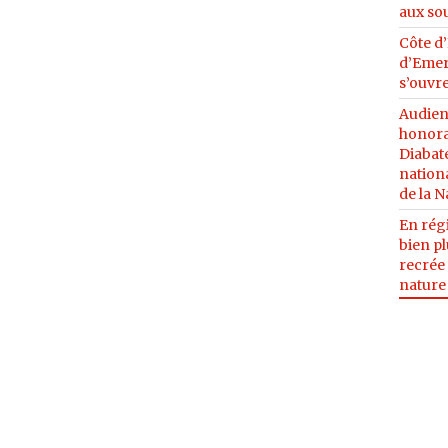
aux so
Côte d’
d’Emer
s’ouvre
Audien
honora
Diabaté
nationa
de la N
En régi
bien pl
recrée 
nature