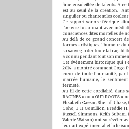
âme ensoleillée de talents. A c
est au seuil de la création. A
singulier ou chantent les couleu
Ce rapport sonore féerique alime
l’oeuvre fusionnant avec médiatio
consciences dites mortelles de n
Au delà de ce grand concert des
formes artistiques, l’humour du 
su sauvegarder toute la traçabili
a connu pendant tout son immen
Cet événement historique qui s’
2014, a montré comment Gogo Pier
cœur de toute l’humanité, par l
marrée humaine, le sentiment
fermeté.
Au fil de cette cordialité, dan
RACINES » ou « OUR ROOTS » nos
Elizabeth Caesar, Sherrill Chas
Goho, T H Gomillion, Freddie H
Russell Simmons, Keith Subani, 
Valerie Watson) ont su révéler av
leur art expérimental et la liaison 