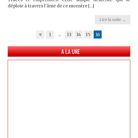
déploie à travers l’âme de ce monstre […]
Lire la suite →
1
...
13
14
15
16
A LA UNE