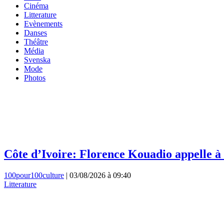
Cinéma
Litterature
Evènements
Danses
Théâtre
Média
Svenska
Mode
Photos
Côte d’Ivoire: Florence Kouadio appelle à 
100pour100culture
|
03/08/2026 à 09:40
Litterature